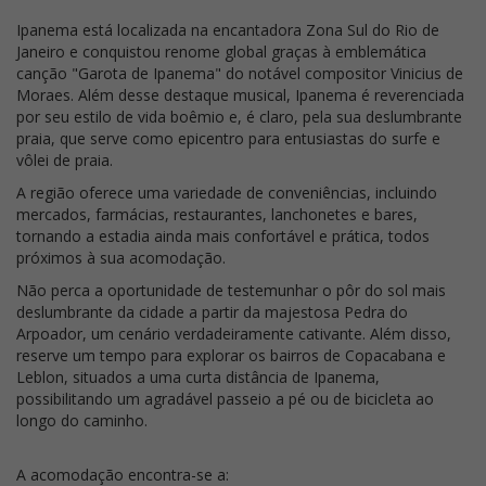
Ipanema está localizada na encantadora Zona Sul do Rio de
Janeiro e conquistou renome global graças à emblemática
canção "Garota de Ipanema" do notável compositor Vinicius de
Moraes. Além desse destaque musical, Ipanema é reverenciada
por seu estilo de vida boêmio e, é claro, pela sua deslumbrante
praia, que serve como epicentro para entusiastas do surfe e
vôlei de praia.
A região oferece uma variedade de conveniências, incluindo
mercados, farmácias, restaurantes, lanchonetes e bares,
tornando a estadia ainda mais confortável e prática, todos
próximos à sua acomodação.
Não perca a oportunidade de testemunhar o pôr do sol mais
deslumbrante da cidade a partir da majestosa Pedra do
Arpoador, um cenário verdadeiramente cativante. Além disso,
reserve um tempo para explorar os bairros de Copacabana e
Leblon, situados a uma curta distância de Ipanema,
possibilitando um agradável passeio a pé ou de bicicleta ao
longo do caminho.
A acomodação encontra-se a: