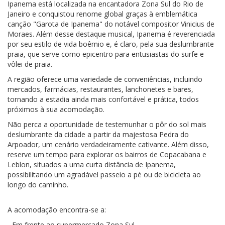
Ipanema está localizada na encantadora Zona Sul do Rio de
Janeiro e conquistou renome global graças à emblemática
canção "Garota de Ipanema" do notável compositor Vinicius de
Moraes. Além desse destaque musical, Ipanema é reverenciada
por seu estilo de vida boêmio e, é claro, pela sua deslumbrante
praia, que serve como epicentro para entusiastas do surfe e
vôlei de praia.
A região oferece uma variedade de conveniências, incluindo
mercados, farmácias, restaurantes, lanchonetes e bares,
tornando a estadia ainda mais confortável e prática, todos
próximos à sua acomodação.
Não perca a oportunidade de testemunhar o pôr do sol mais
deslumbrante da cidade a partir da majestosa Pedra do
Arpoador, um cenário verdadeiramente cativante. Além disso,
reserve um tempo para explorar os bairros de Copacabana e
Leblon, situados a uma curta distância de Ipanema,
possibilitando um agradável passeio a pé ou de bicicleta ao
longo do caminho.
A acomodação encontra-se a:
- Em frente ao supermercado Zona Sul