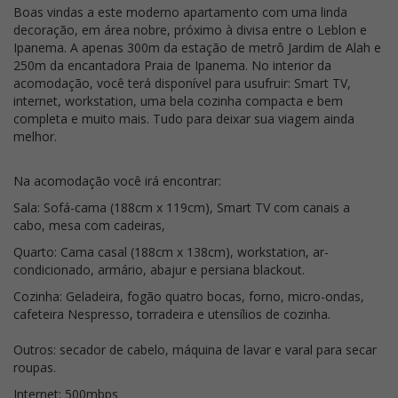
Boas vindas a este moderno apartamento com uma linda
decoração, em área nobre, próximo à divisa entre o Leblon e
Ipanema. A apenas 300m da estação de metrô Jardim de Alah e
250m da encantadora Praia de Ipanema. No interior da
acomodação, você terá disponível para usufruir: Smart TV,
internet, workstation, uma bela cozinha compacta e bem
completa e muito mais. Tudo para deixar sua viagem ainda
melhor.
Na acomodação você irá encontrar:
Sala: Sofá-cama (188cm x 119cm), Smart TV com canais a
cabo, mesa com cadeiras,
Quarto: Cama casal (188cm x 138cm), workstation, ar-
condicionado, armário, abajur e persiana blackout.
Cozinha: Geladeira, fogão quatro bocas, forno, micro-ondas,
cafeteira Nespresso, torradeira e utensílios de cozinha.
Outros: secador de cabelo, máquina de lavar e varal para secar
roupas.
Internet: 500mbps