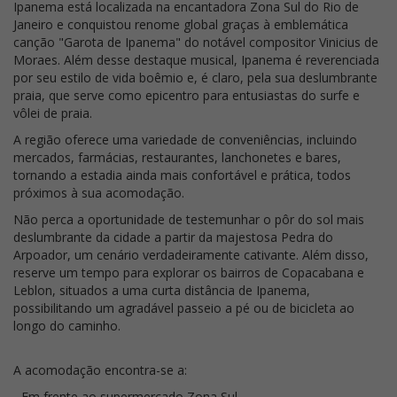
Ipanema está localizada na encantadora Zona Sul do Rio de
Janeiro e conquistou renome global graças à emblemática
canção "Garota de Ipanema" do notável compositor Vinicius de
Moraes. Além desse destaque musical, Ipanema é reverenciada
por seu estilo de vida boêmio e, é claro, pela sua deslumbrante
praia, que serve como epicentro para entusiastas do surfe e
vôlei de praia.
A região oferece uma variedade de conveniências, incluindo
mercados, farmácias, restaurantes, lanchonetes e bares,
tornando a estadia ainda mais confortável e prática, todos
próximos à sua acomodação.
Não perca a oportunidade de testemunhar o pôr do sol mais
deslumbrante da cidade a partir da majestosa Pedra do
Arpoador, um cenário verdadeiramente cativante. Além disso,
reserve um tempo para explorar os bairros de Copacabana e
Leblon, situados a uma curta distância de Ipanema,
possibilitando um agradável passeio a pé ou de bicicleta ao
longo do caminho.
A acomodação encontra-se a:
- Em frente ao supermercado Zona Sul