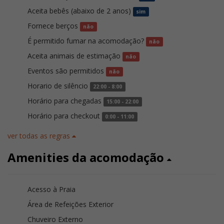
Aceita bebês (abaixo de 2 anos)
sim
Fornece berços
não
É permitido fumar na acomodação?
não
Aceita animais de estimação
não
Eventos são permitidos
não
Horario de silêncio
22:00 - 8:00
Horário para chegadas
15:00 - 22:00
Horário para checkout
0:00 - 11:00
ver todas as regras
Amenities da acomodação
Acesso à Praia
Área de Refeições Exterior
Chuveiro Externo