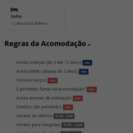
Suíte
1 Cama (s) de Solteiro
Regras da Acomodação
Aceita crianças (de 2 até 12 anos)
sim
Aceita bebês (abaixo de 2 anos)
sim
Fornece berços
não
É permitido fumar na acomodação?
não
Aceita animais de estimação
não
Eventos são permitidos
não
Horario de silêncio
22:00 - 8:00
Horário para chegadas
15:00 - 22:00