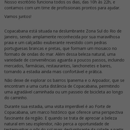
Nosso escritório funciona todos os dias, das 10h às 22h, e
contamos com um time de profissionais prontos para ajudar.
Vamos juntos!
Copacabana está situada na deslumbrante Zona Sul do Rio de
Janeiro, sendo amplamente reconhecida por sua maravilhosa
praia e um calçadão exuberante revestido com pedras
portuguesas brancas e pretas, que formam um mosaico no
formato de ondas do mar. Além dessa beleza natural, uma
variedade de conveniências aguarda a poucos passos, incluindo
mercados, farmácias, restaurantes, lanchonetes e bares,
tornando a estadia ainda mais confortável e prática.
Não deixe de explorar os bairros Ipanema e o Arpoador, que se
encontram a uma curta distância de Copacabana, permitindo
uma agradável caminhada ou um passeio de bicicleta ao longo
do caminho.
Durante sua estadia, uma visita imperdível é ao Forte de
Copacabana, um marco histórico que oferece uma perspectiva
fascinante da região. E quando se trata de apreciar a beleza
natural em seu esplendor, não perca a oportunidade de
testemunhar o pôr do sol mais deslumbrante da cidade a partir