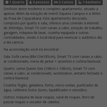
1 Quarto
4 pessoas
2 Camas
1 banheiro
Desfrute deste moderno e completo apartamento, situado a
apenas 400m da estação de metrô Siqueira Campos e a 900m
da Praia de Copacabana. Este apartamento decorado,
composto por quarto e sala, oferece uma conexão à internet
de 300mbps, Smart TV com canais a cabo, estação de trabalho,
garagem, máquina de lavar, cozinha equipada e outras
comodidades, sendo o local ideal para vivenciar o autêntico dia
a dia carioca.
Na acomodação você irá encontrar:
Sala: Sofá-cama (88x124x185cm), Smart TV com canais a cabo,
ar condicionado, mesa de jantar + assentos e cortina blackout.
Quarto: cama Queen Size (198cm x 158cm), Smart TV com
canais a cabo, ar condicionado, workstation, armário fechado e
cortina blackout.
Cozinha: fogão, geladeira, forno, micro-ondas, purificador de
água, cafeteira Dolce Gusto, liquidificador e utensílios.
Outros: máquina de lavar roupas, varal de roupas, ferro de
passar roupas e secador de cabelos.