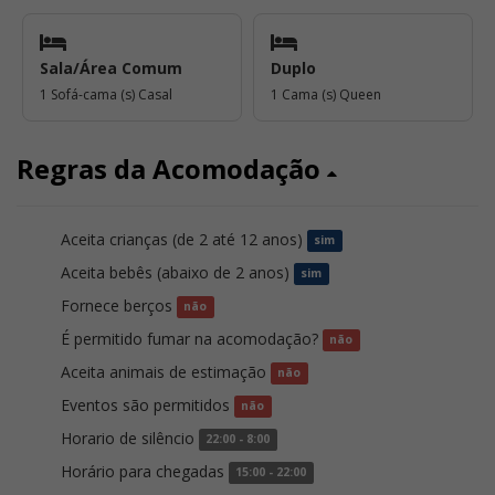
Sala/Área Comum
Duplo
1 Sofá-cama (s) Casal
1 Cama (s) Queen
Regras da Acomodação
Aceita crianças (de 2 até 12 anos)
sim
Aceita bebês (abaixo de 2 anos)
sim
Fornece berços
não
É permitido fumar na acomodação?
não
Aceita animais de estimação
não
Eventos são permitidos
não
Horario de silêncio
22:00 - 8:00
Horário para chegadas
15:00 - 22:00