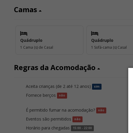
Camas
Quádruplo
Quádruplo
1 Cama (s) de Casal
1 Sofá-cama (s) Casal
Regras da Acomodação
Aceita crianças (de 2 até 12 anos)
A
sim
Fornece berços
R
não
É permitido fumar na acomodação?
A
não
Eventos são permitidos
H
não
Horário para chegadas
H
15:00 - 22:00