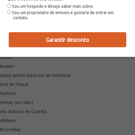
Sou um hóspede e desejo saber mais sobre.
Sou um proprietário de imóveis e gostaria de entrar em
contato.
r Condicionado
Garantir desconto
ssentos na Sala de Jantar
abides
levador
spaço pronto para uso de notebook
erro de Passar
nterfone
nternet (via cabo)
tens Básicos de Cozinha
afeteira
Microondas