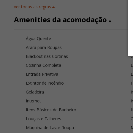
ver todas as regras
Amenities da acomodação
Água Quente
A
Arara para Roupas
A
Blackout nas Cortinas
C
Cozinha Completa
E
Entrada Privativa
E
Extintor de incêndio
F
Geladeira
I
Internet
I
Itens Básicos de Banheiro
I
Louças e Talheres
C
Máquina de Lavar Roupa