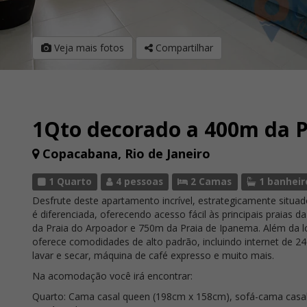
Veja mais fotos
Compartilhar
1Qto decorado a 400m da P
Copacabana, Rio de Janeiro
1 Quarto
4 pessoas
2 Camas
1 banheir
Desfrute deste apartamento incrível, estrategicamente situa
é diferenciada, oferecendo acesso fácil às principais praias
da Praia do Arpoador e 750m da Praia de Ipanema. Além da lo
oferece comodidades de alto padrão, incluindo internet de 
lavar e secar, máquina de café expresso e muito mais.
Na acomodação você irá encontrar:
Quarto: Cama casal queen (198cm x 158cm), sofá-cama casal, 