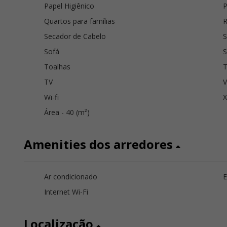
Papel Higiênico
P
Quartos para famílias
Secador de Cabelo
S
Sofá
Toalhas
T
TV
V
Wi-fi
Área - 40 (m²)
Amenities dos arredores
Ar condicionado
E
Internet Wi-Fi
Localização