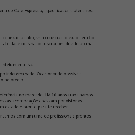
a de Café Expresso, liquidificador e utensílios.
na conexão a cabo, visto que na conexão sem fio
tabilidade no sinal ou oscilações devido ao mal
 inteiramente sua.
mpo indeterminado. Ocasionando possíveis
ço no prédio.
eferência no mercado. Há 10 anos trabalhamos
Nossas acomodações passam por vistorias
m estado e pronto para te receber!
contamos com um time de profissionais prontos