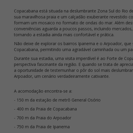
Copacabana está situada na deslumbrante Zona Sul do Rio d
sua maravilhosa praia e um calçadão exuberante revestido c
formam um mosaico no formato de ondas do mar. Além dessa
conveniências aguarda a poucos passos, incluindo mercados, 
tornando a estadia ainda mais confortável e prática.
Não deixe de explorar os bairros Ipanema e o Arpoador, que 
Copacabana, permitindo uma agradável caminhada ou um pass
Durante sua estadia, uma visita imperdível é ao Forte de C
perspectiva fascinante da região. E quando se trata de apreci
a oportunidade de testemunhar o pôr do sol mais deslumbran
Arpoador, um cenário verdadeiramente cativante.
A acomodação encontra-se a:
- 150 m da estação de metrô General Osório
- 400 m da Praia de Copacabana
- 700 m da Praia do Arpoador
- 750 m da Praia de Ipanema