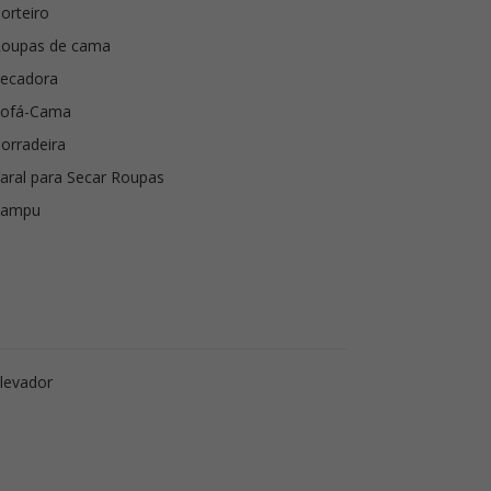
orteiro
Roupas de cama
ecadora
Sofá-Cama
orradeira
aral para Secar Roupas
Xampu
levador