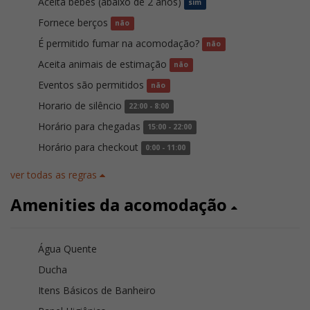
Aceita bebês (abaixo de 2 anos)
sim
Fornece berços
não
É permitido fumar na acomodação?
não
Aceita animais de estimação
não
Eventos são permitidos
não
Horario de silêncio
22:00 - 8:00
Horário para chegadas
15:00 - 22:00
Horário para checkout
0:00 - 11:00
ver todas as regras
Amenities da acomodação
Água Quente
Ducha
Itens Básicos de Banheiro