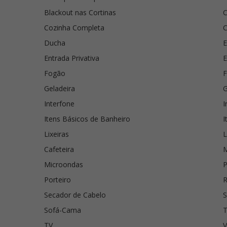
Blackout nas Cortinas
C
Cozinha Completa
C
Ducha
E
Entrada Privativa
E
Fogão
Geladeira
G
Interfone
I
Itens Básicos de Banheiro
I
Lixeiras
L
Cafeteira
M
Microondas
P
Porteiro
Secador de Cabelo
S
Sofá-Cama
T
TV
V