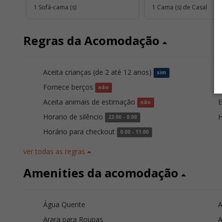
1 Sofá-cama (s)
1 Cama (s) de Casal
Regras da Acomodação
Aceita crianças (de 2 até 12 anos)
A
sim
Fornece berços
É
não
Aceita animais de estimação
E
não
Horario de silêncio
H
22:00 - 8:00
Horário para checkout
0:00 - 11:00
ver todas as regras
Amenities da acomodação
Água Quente
A
Arara para Roupas
A