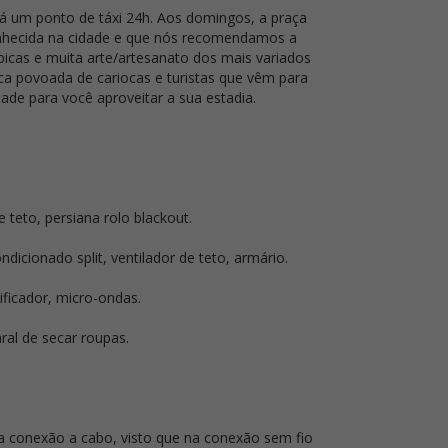
há um ponto de táxi 24h. Aos domingos, a praça
 conhecida na cidade e que nós recomendamos a
icas e muita arte/artesanato dos mais variados
fica povoada de cariocas e turistas que vêm para
de para você aproveitar a sua estadia.
e teto, persiana rolo blackout.
icionado split, ventilador de teto, armário.
ificador, micro-ondas.
ral de secar roupas.
na conexão a cabo, visto que na conexão sem fio