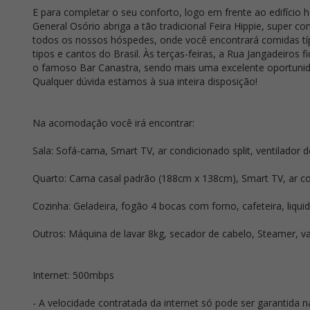
E para completar o seu conforto, logo em frente ao edifício 
General Osório abriga a tão tradicional Feira Hippie, super
todos os nossos hóspedes, onde você encontrará comidas típ
tipos e cantos do Brasil. Às terças-feiras, a Rua Jangadeiros 
o famoso Bar Canastra, sendo mais uma excelente oportunida
Qualquer dúvida estamos à sua inteira disposição!
Na acomodação você irá encontrar:
Sala: Sofá-cama, Smart TV, ar condicionado split, ventilador d
Quarto: Cama casal padrão (188cm x 138cm), Smart TV, ar cond
Cozinha: Geladeira, fogão 4 bocas com forno, cafeteira, liquid
Outros: Máquina de lavar 8kg, secador de cabelo, Steamer, va
Internet: 500mbps
- A velocidade contratada da internet só pode ser garantida 