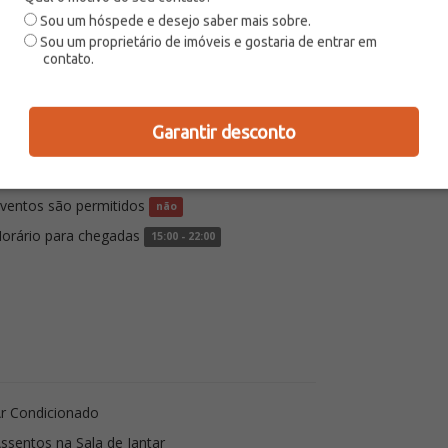
Sou um hóspede e desejo saber mais sobre.
Sou um proprietário de imóveis e gostaria de entrar em
contato.
Garantir desconto
ceita bebês (abaixo de 2 anos)
sim
 permitido fumar na acomodação?
não
ventos são permitidos
não
orário para chegadas
15:00 - 22:00
r Condicionado
ssentos na Sala de Jantar