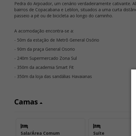
Pedra do Arpoador, um cenário verdadeiramente cativante. A
bairros de Copacabana e Leblon, situados a uma curta distân
passeio a pé ou de bicicleta ao longo do caminho.
A acomodação encontra-se a:
- 50m da estação de Metrô General Osório
- 90m da praça General Osorio
- 240m Supermercado Zona Sul
- 350m da academia Smart Fit
- 350m da loja das sandálias Havaianas
Camas
Sala/Área Comum
Suíte