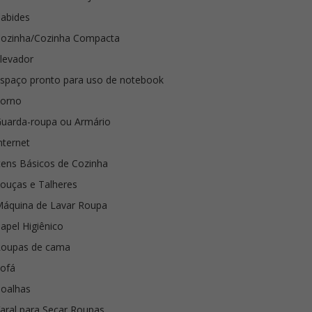
abides
ozinha/Cozinha Compacta
levador
spaço pronto para uso de notebook
Forno
uarda-roupa ou Armário
nternet
tens Básicos de Cozinha
ouças e Talheres
áquina de Lavar Roupa
apel Higiênico
Roupas de cama
ofá
oalhas
aral para Secar Roupas