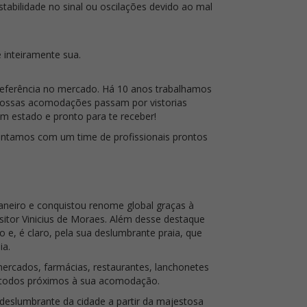
tabilidade no sinal ou oscilações devido ao mal
 inteiramente sua.
eferência no mercado. Há 10 anos trabalhamos
Nossas acomodações passam por vistorias
m estado e pronto para te receber!
contamos com um time de profissionais prontos
aneiro e conquistou renome global graças à
tor Vinicius de Moraes. Além desse destaque
 e, é claro, pela sua deslumbrante praia, que
ia.
mercados, farmácias, restaurantes, lanchonetes
a, todos próximos à sua acomodação.
deslumbrante da cidade a partir da majestosa