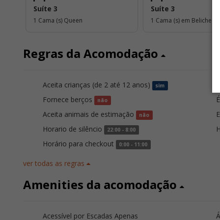
Suíte 3
Suíte 3
1 Cama (s) Queen
1 Cama (s) em Beliche (2
Regras da Acomodação
Aceita crianças (de 2 até 12 anos)
A
sim
Fornece berços
É
não
Aceita animais de estimação
E
não
Horario de silêncio
H
22:00 - 8:00
Horário para checkout
0:00 - 11:00
ver todas as regras
Amenities da acomodação
Acessível por Escadas Apenas