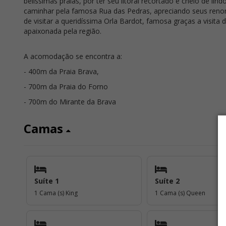
belíssimas praias, por ter seu litoral recortado e cheio de lin
caminhar pela famosa Rua das Pedras, apreciando seus ren
de visitar a queridíssima Orla Bardot, famosa graças a visita 
apaixonada pela região.
A acomodação se encontra a:
- 400m da Praia Brava,
- 700m da Praia do Forno
- 700m do Mirante da Brava
Camas
Suíte 1
Suíte 2
1 Cama (s) King
1 Cama (s) Queen