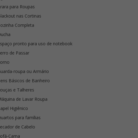
rara para Roupas
lackout nas Cortinas
ozinha Completa
Ducha
spaço pronto para uso de notebook
erro de Passar
Forno
uarda-roupa ou Armário
tens Básicos de Banheiro
ouças e Talheres
áquina de Lavar Roupa
apel Higiênico
uartos para famílias
ecador de Cabelo
Sofá-Cama