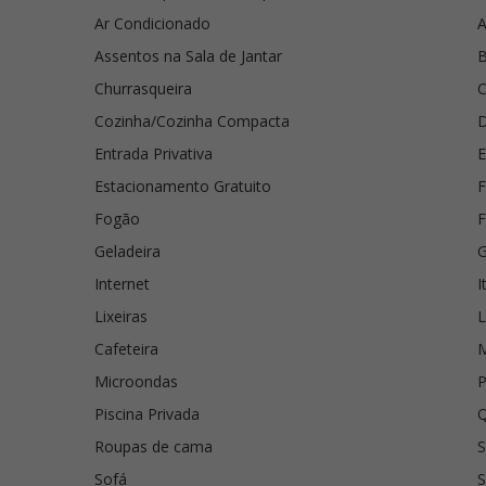
Ar Condicionado
A
Assentos na Sala de Jantar
B
Churrasqueira
C
Cozinha/Cozinha Compacta
Entrada Privativa
E
Estacionamento Gratuito
F
Fogão
Geladeira
G
Internet
I
Lixeiras
L
Cafeteira
M
Microondas
P
Piscina Privada
Q
Roupas de cama
S
Sofá