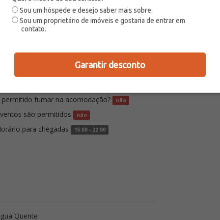
Suíte 4
Sou um hóspede e desejo saber mais sobre.
 pessoas)
1 Cama (s) Queen
Sou um proprietário de imóveis e gostaria de entrar em
contato.
Garantir desconto
ceita bebês (abaixo de 2 anos)
sim
 permitido fumar na acomodação?
não
ventos são permitidos
não
orário para chegadas
15:00 - 22:00
Água Quente