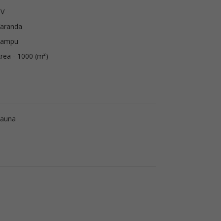
TV
aranda
Xampu
rea - 1000 (m²)
Sauna