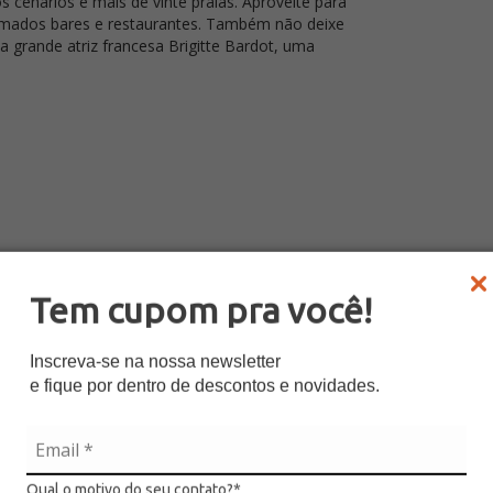
dos cenários e mais de vinte praias. Aproveite para
omados bares e restaurantes. Também não deixe
da grande atriz francesa Brigitte Bardot, uma
Tem cupom pra você!
Inscreva-se na nossa newsletter
e fique por dentro de descontos e novidades.
Suíte 2
1 Cama (s) em Beliche (2 pessoas)
Qual o motivo do seu contato?*