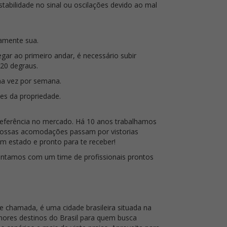
tabilidade no sinal ou oscilações devido ao mal
ramente sua.
gar ao primeiro andar, é necessário subir
20 degraus.
ma vez por semana.
tes da propriedade.
eferência no mercado. Há 10 anos trabalhamos
Nossas acomodações passam por vistorias
m estado e pronto para te receber!
contamos com um time de profissionais prontos
chamada, é uma cidade brasileira situada na
hores destinos do Brasil para quem busca