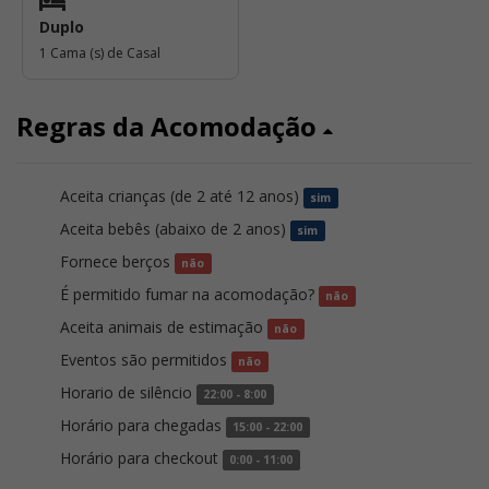
Duplo
1 Cama (s) de Casal
Regras da Acomodação
Aceita crianças (de 2 até 12 anos)
sim
Aceita bebês (abaixo de 2 anos)
sim
Fornece berços
não
É permitido fumar na acomodação?
não
Aceita animais de estimação
não
Eventos são permitidos
não
Horario de silêncio
22:00 - 8:00
Horário para chegadas
15:00 - 22:00
Horário para checkout
0:00 - 11:00