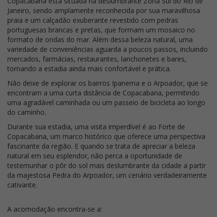
Copacabana está situada na deslumbrante Zona Sul do Rio de
Janeiro, sendo amplamente reconhecida por sua maravilhosa
praia e um calçadão exuberante revestido com pedras
portuguesas brancas e pretas, que formam um mosaico no
formato de ondas do mar. Além dessa beleza natural, uma
variedade de conveniências aguarda a poucos passos, incluindo
mercados, farmácias, restaurantes, lanchonetes e bares,
tornando a estadia ainda mais confortável e prática.
Não deixe de explorar os bairros Ipanema e o Arpoador, que se
encontram a uma curta distância de Copacabana, permitindo
uma agradável caminhada ou um passeio de bicicleta ao longo
do caminho.
Durante sua estadia, uma visita imperdível é ao Forte de
Copacabana, um marco histórico que oferece uma perspectiva
fascinante da região. E quando se trata de apreciar a beleza
natural em seu esplendor, não perca a oportunidade de
testemunhar o pôr do sol mais deslumbrante da cidade a partir
da majestosa Pedra do Arpoador, um cenário verdadeiramente
cativante.
A acomodação encontra-se a: