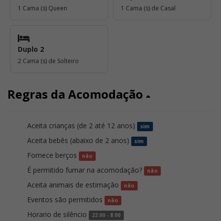
1 Cama (s) Queen
1 Cama (s) de Casal
Duplo 2
2 Cama (s) de Solteiro
Regras da Acomodação
Aceita crianças (de 2 até 12 anos)
sim
Aceita bebês (abaixo de 2 anos)
sim
Fornece berços
não
É permitido fumar na acomodação?
não
Aceita animais de estimação
não
Eventos são permitidos
não
Horario de silêncio
22:00 - 8:00