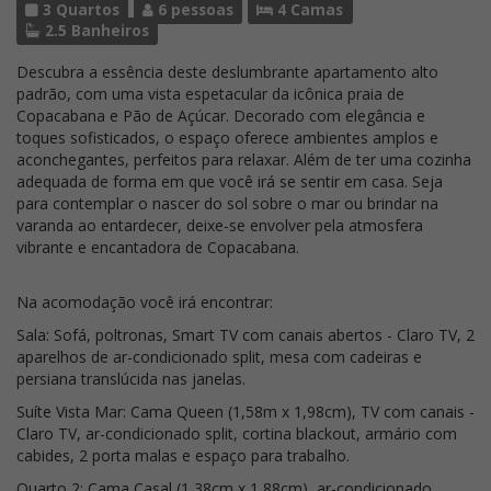
3 Quartos
6 pessoas
4 Camas
2.5 Banheiros
Descubra a essência deste deslumbrante apartamento alto
padrão, com uma vista espetacular da icônica praia de
Copacabana e Pão de Açúcar. Decorado com elegância e
toques sofisticados, o espaço oferece ambientes amplos e
aconchegantes, perfeitos para relaxar. Além de ter uma cozinha
adequada de forma em que você irá se sentir em casa. Seja
para contemplar o nascer do sol sobre o mar ou brindar na
varanda ao entardecer, deixe-se envolver pela atmosfera
vibrante e encantadora de Copacabana.
Na acomodação você irá encontrar:
Sala: Sofá, poltronas, Smart TV com canais abertos - Claro TV, 2
aparelhos de ar-condicionado split, mesa com cadeiras e
persiana translúcida nas janelas.
Suíte Vista Mar: Cama Queen (1,58m x 1,98cm), TV com canais -
Claro TV, ar-condicionado split, cortina blackout, armário com
cabides, 2 porta malas e espaço para trabalho.
Quarto 2: Cama Casal (1,38cm x 1,88cm), ar-condicionado,