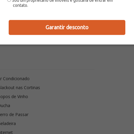
Sou um proprietário de imóveis e gostaria de entrar em
contato.
 permitido fumar na acomodação?
não
ventos são permitidos
não
orário para chegadas
15:00 - 22:00
Garantir desconto
r Condicionado
lackout nas Cortinas
opos de Vinho
Ducha
erro de Passar
eladeira
nternet