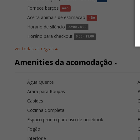
Fornece berços
É
não
Aceita animais de estimação
E
não
Horario de silêncio
H
22:00 - 8:00
Horário para checkout
0:00 - 11:00
ver todas as regras
Amenities da acomodação
Água Quente
A
Arara para Roupas
B
Cabides
C
Cozinha Completa
Espaço pronto para uso de notebook
F
Fogão
G
Interfone
I