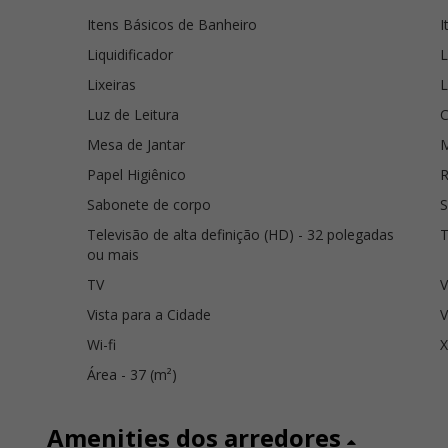
Itens Básicos de Banheiro
I
Liquidificador
L
Lixeiras
L
Luz de Leitura
C
Mesa de Jantar
Papel Higiênico
Sabonete de corpo
S
Televisão de alta definição (HD) - 32 polegadas
T
ou mais
TV
V
Vista para a Cidade
V
Wi-fi
Área - 37 (m²)
Amenities dos arredores