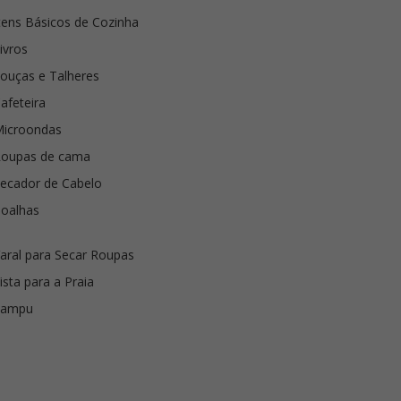
tens Básicos de Cozinha
ivros
ouças e Talheres
afeteira
Microondas
Roupas de cama
ecador de Cabelo
oalhas
aral para Secar Roupas
ista para a Praia
Xampu