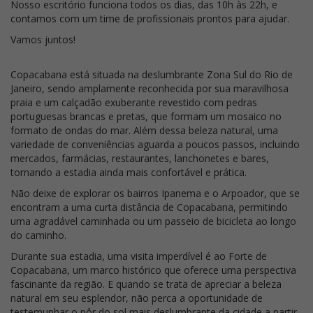
Nosso escritório funciona todos os dias, das 10h às 22h, e
contamos com um time de profissionais prontos para ajudar.
Vamos juntos!
Copacabana está situada na deslumbrante Zona Sul do Rio de
Janeiro, sendo amplamente reconhecida por sua maravilhosa
praia e um calçadão exuberante revestido com pedras
portuguesas brancas e pretas, que formam um mosaico no
formato de ondas do mar. Além dessa beleza natural, uma
variedade de conveniências aguarda a poucos passos, incluindo
mercados, farmácias, restaurantes, lanchonetes e bares,
tornando a estadia ainda mais confortável e prática.
Não deixe de explorar os bairros Ipanema e o Arpoador, que se
encontram a uma curta distância de Copacabana, permitindo
uma agradável caminhada ou um passeio de bicicleta ao longo
do caminho.
Durante sua estadia, uma visita imperdível é ao Forte de
Copacabana, um marco histórico que oferece uma perspectiva
fascinante da região. E quando se trata de apreciar a beleza
natural em seu esplendor, não perca a oportunidade de
testemunhar o pôr do sol mais deslumbrante da cidade a partir