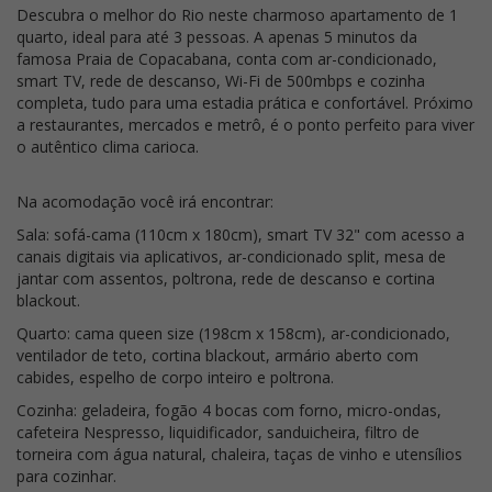
Descubra o melhor do Rio neste charmoso apartamento de 1
quarto, ideal para até 3 pessoas. A apenas 5 minutos da
famosa Praia de Copacabana, conta com ar-condicionado,
smart TV, rede de descanso, Wi-Fi de 500mbps e cozinha
completa, tudo para uma estadia prática e confortável. Próximo
a restaurantes, mercados e metrô, é o ponto perfeito para viver
o autêntico clima carioca.
Na acomodação você irá encontrar:
Sala: sofá-cama (110cm x 180cm), smart TV 32" com acesso a
canais digitais via aplicativos, ar-condicionado split, mesa de
jantar com assentos, poltrona, rede de descanso e cortina
blackout.
Quarto: cama queen size (198cm x 158cm), ar-condicionado,
ventilador de teto, cortina blackout, armário aberto com
cabides, espelho de corpo inteiro e poltrona.
Cozinha: geladeira, fogão 4 bocas com forno, micro-ondas,
cafeteira Nespresso, liquidificador, sanduicheira, filtro de
torneira com água natural, chaleira, taças de vinho e utensílios
para cozinhar.