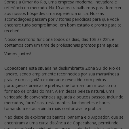
Somos a Omar do Rio, uma empresa moderna, inovadora e
referência no mercado. Há 10 anos trabalhamos para fornecer
aos nossos hóspedes uma experiência única. Nossas
acomodações passam por vistorias periódicas para que você
encontre tudo sempre limpo, em bom estado e pronto para te
receber!
Nosso escritório funciona todos os dias, das 10h às 22h, e
contamos com um time de profissionais prontos para ajudar.
Vamos juntos!
Copacabana está situada na deslumbrante Zona Sul do Rio de
Janeiro, sendo amplamente reconhecida por sua maravilhosa
praia e um calçadão exuberante revestido com pedras
portuguesas brancas e pretas, que formam um mosaico no
formato de ondas do mar. Além dessa beleza natural, uma
variedade de conveniências aguarda a poucos passos, incluindo
mercados, farmácias, restaurantes, lanchonetes e bares,
tornando a estadia ainda mais confortável e prática.
Não deixe de explorar os bairros Ipanema e o Arpoador, que se
encontram a uma curta distância de Copacabana, permitindo
uma agradável caminhada ou um passeio de bicicleta ao longo