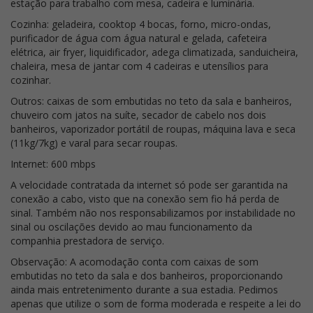
estação para trabalho com mesa, cadeira e luminária.
Cozinha: geladeira, cooktop 4 bocas, forno, micro-ondas,
purificador de água com água natural e gelada, cafeteira
elétrica, air fryer, liquidificador, adega climatizada, sanduicheira,
chaleira, mesa de jantar com 4 cadeiras e utensílios para
cozinhar.
Outros: caixas de som embutidas no teto da sala e banheiros,
chuveiro com jatos na suíte, secador de cabelo nos dois
banheiros, vaporizador portátil de roupas, máquina lava e seca
(11kg/7kg) e varal para secar roupas.
Internet: 600 mbps
A velocidade contratada da internet só pode ser garantida na
conexão a cabo, visto que na conexão sem fio há perda de
sinal. Também não nos responsabilizamos por instabilidade no
sinal ou oscilações devido ao mau funcionamento da
companhia prestadora de serviço.
Observação: A acomodação conta com caixas de som
embutidas no teto da sala e dos banheiros, proporcionando
ainda mais entretenimento durante a sua estadia. Pedimos
apenas que utilize o som de forma moderada e respeite a lei do