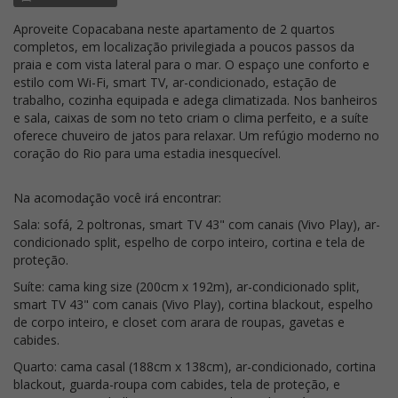
Aproveite Copacabana neste apartamento de 2 quartos
completos, em localização privilegiada a poucos passos da
praia e com vista lateral para o mar. O espaço une conforto e
estilo com Wi-Fi, smart TV, ar-condicionado, estação de
trabalho, cozinha equipada e adega climatizada. Nos banheiros
e sala, caixas de som no teto criam o clima perfeito, e a suíte
oferece chuveiro de jatos para relaxar. Um refúgio moderno no
coração do Rio para uma estadia inesquecível.
Na acomodação você irá encontrar:
Sala: sofá, 2 poltronas, smart TV 43" com canais (Vivo Play), ar-
condicionado split, espelho de corpo inteiro, cortina e tela de
proteção.
Suíte: cama king size (200cm x 192m), ar-condicionado split,
smart TV 43" com canais (Vivo Play), cortina blackout, espelho
de corpo inteiro, e closet com arara de roupas, gavetas e
cabides.
Quarto: cama casal (188cm x 138cm), ar-condicionado, cortina
blackout, guarda-roupa com cabides, tela de proteção, e