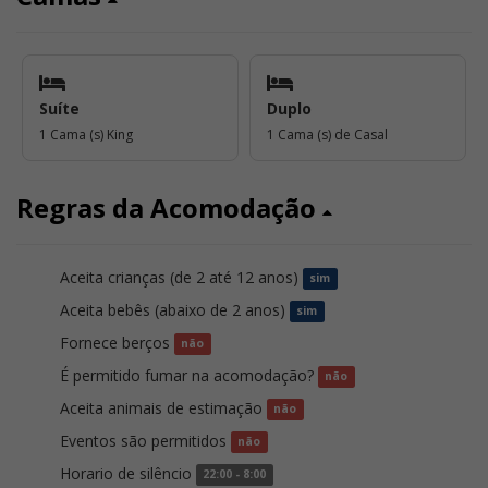
Suíte
Duplo
1 Cama (s) King
1 Cama (s) de Casal
Regras da Acomodação
Aceita crianças (de 2 até 12 anos)
sim
Aceita bebês (abaixo de 2 anos)
sim
Fornece berços
não
É permitido fumar na acomodação?
não
Aceita animais de estimação
não
Eventos são permitidos
não
Horario de silêncio
22:00 - 8:00