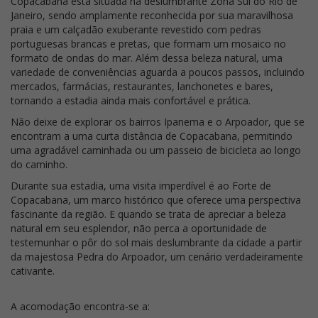
Copacabana está situada na deslumbrante Zona Sul do Rio de
Janeiro, sendo amplamente reconhecida por sua maravilhosa
praia e um calçadão exuberante revestido com pedras
portuguesas brancas e pretas, que formam um mosaico no
formato de ondas do mar. Além dessa beleza natural, uma
variedade de conveniências aguarda a poucos passos, incluindo
mercados, farmácias, restaurantes, lanchonetes e bares,
tornando a estadia ainda mais confortável e prática.
Não deixe de explorar os bairros Ipanema e o Arpoador, que se
encontram a uma curta distância de Copacabana, permitindo
uma agradável caminhada ou um passeio de bicicleta ao longo
do caminho.
Durante sua estadia, uma visita imperdível é ao Forte de
Copacabana, um marco histórico que oferece uma perspectiva
fascinante da região. E quando se trata de apreciar a beleza
natural em seu esplendor, não perca a oportunidade de
testemunhar o pôr do sol mais deslumbrante da cidade a partir
da majestosa Pedra do Arpoador, um cenário verdadeiramente
cativante.
A acomodação encontra-se a: