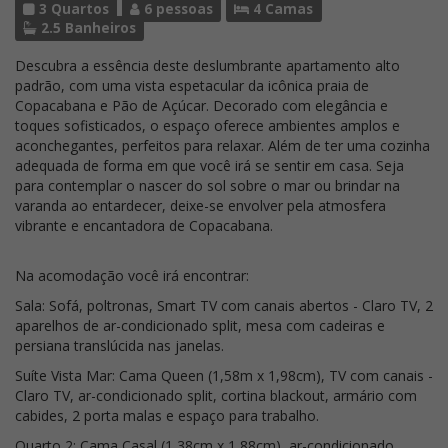
3 Quartos
6 pessoas
4 Camas
2.5 Banheiros
Descubra a essência deste deslumbrante apartamento alto
padrão, com uma vista espetacular da icônica praia de
Copacabana e Pão de Açúcar. Decorado com elegância e
toques sofisticados, o espaço oferece ambientes amplos e
aconchegantes, perfeitos para relaxar. Além de ter uma cozinha
adequada de forma em que você irá se sentir em casa. Seja
para contemplar o nascer do sol sobre o mar ou brindar na
varanda ao entardecer, deixe-se envolver pela atmosfera
vibrante e encantadora de Copacabana.
Na acomodação você irá encontrar:
Sala: Sofá, poltronas, Smart TV com canais abertos - Claro TV, 2
aparelhos de ar-condicionado split, mesa com cadeiras e
persiana translúcida nas janelas.
Suíte Vista Mar: Cama Queen (1,58m x 1,98cm), TV com canais -
Claro TV, ar-condicionado split, cortina blackout, armário com
cabides, 2 porta malas e espaço para trabalho.
Quarto 2: Cama Casal (1,38cm x 1,88cm), ar-condicionado,