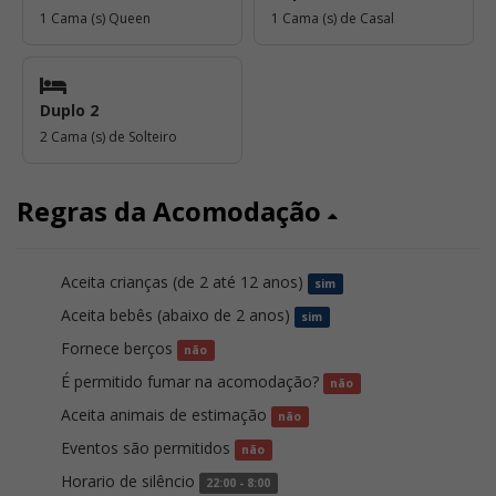
1 Cama (s) Queen
1 Cama (s) de Casal
Duplo 2
2 Cama (s) de Solteiro
Regras da Acomodação
Aceita crianças (de 2 até 12 anos)
sim
Aceita bebês (abaixo de 2 anos)
sim
Fornece berços
não
É permitido fumar na acomodação?
não
Aceita animais de estimação
não
Eventos são permitidos
não
Horario de silêncio
22:00 - 8:00