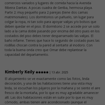
comercios variados y lugares de comida hacia la Avenida
Ribeira Dantas. A pocas cuadra de Geriba, hermosa playa.
Parte 2: muy pequeño para 2 parejas (tiene dos camas
matrimoniales). Los dormitorios un pañuelo, sin lugar para
colgar la ropa, ni tan solo para apoyar valijas y/o bolsos que
deben quedar en el piso. El dormitorio 2 se accede por un solo
lado a la cama doble pasando por encima del otro pues en los
costados del piso debes tener desparramado las valijas. El
baño infame. Tienes que hace lo segundo de costado pues las
rodillas chocan contra la pared al sentarte al inodoro. Con
toda la buena onda creo que Omar debe replantear la
capacidad del departamento.
Kimberly Keily
| 13 abr. 2025
El alojamiento se ve exactamente como las fotos, linda
decoración, y una de las habitaciones tiene una vista muy
linda, se escuchan los pájaros por la mañana y se siente el aire
fresco de la montaña, por lo que es muy agradable amanecer
allí. Las dos habitaciones están en suite por lo que es muy
cómodo, ambas tienen aire acondicionado (aunque el