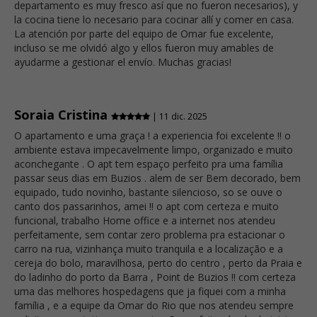
departamento es muy fresco así que no fueron necesarios), y
la cocina tiene lo necesario para cocinar allí y comer en casa.
La atención por parte del equipo de Omar fue excelente,
incluso se me olvidó algo y ellos fueron muy amables de
ayudarme a gestionar el envío. Muchas gracias!
Soraia Cristina
| 11 dic. 2025
O apartamento e uma graça ! a experiencia foi excelente !! o
ambiente estava impecavelmente limpo, organizado e muito
aconchegante . O apt tem espaço perfeito pra uma família
passar seus dias em Buzios . alem de ser Bem decorado, bem
equipado, tudo novinho, bastante silencioso, so se ouve o
canto dos passarinhos, amei !! o apt com certeza e muito
funcional, trabalho Home office e a internet nos atendeu
perfeitamente, sem contar zero problema pra estacionar o
carro na rua, vizinhança muito tranquila e a localização e a
cereja do bolo, maravilhosa, perto do centro , perto da Praia e
do ladinho do porto da Barra , Point de Buzios !! com certeza
uma das melhores hospedagens que ja fiquei com a minha
família , e a equipe da Omar do Rio que nos atendeu sempre