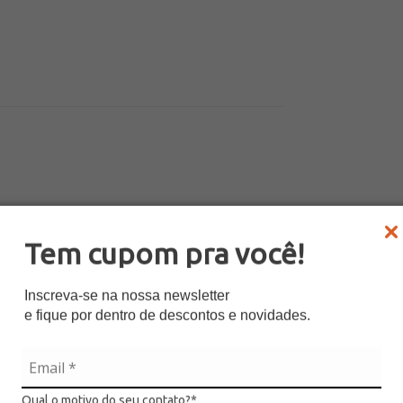
Tem cupom pra você!
Inscreva-se na nossa newsletter
e Permite bebés (menores que 2 años)
sí
e fique por dentro de descontos e novidades.
e permite fumar en la habitación
no
e permiten eventos
no
orario para llegadas
15:00 - 22:00
Qual o motivo do seu contato?*