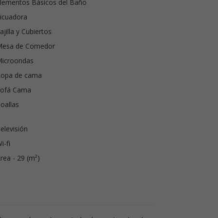
lementos Básicos del Baño
icuadora
ajilla y Cubiertos
Mesa de Comedor
Microondas
Ropa de cama
Sofá Cama
oallas
elevisión
i-fi
rea - 29 (m²)