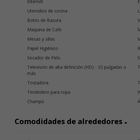
Internet
E
Utensilios de cocina
L
Botes de Basura
V
Maquina de Cafe
Mesas y sillas
Papel Higiénico
Secador de Pelo
Televisión de alta definición (HD) - 32 pulgadas o
T
más
Tostadora
T
Tendedero para ropa
W
Champú
Á
Comodidades de alrededores