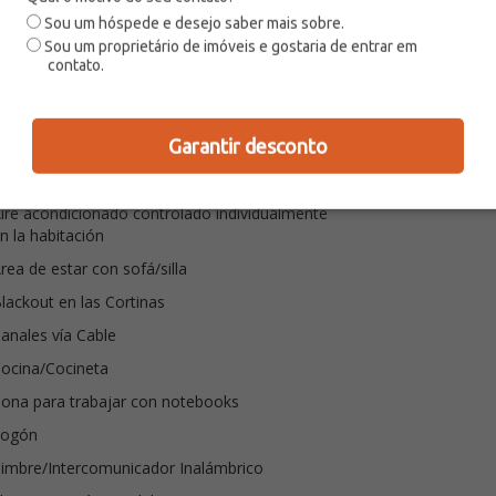
Sou um hóspede e desejo saber mais sobre.
Sou um proprietário de imóveis e gostaria de entrar em
contato.
Garantir desconto
gua Caliente
ire acondicionado controlado individualmente
n la habitación
rea de estar con sofá/silla
lackout en las Cortinas
anales vía Cable
ocina/Cocineta
ona para trabajar con notebooks
Fogón
imbre/Intercomunicador Inalámbrico