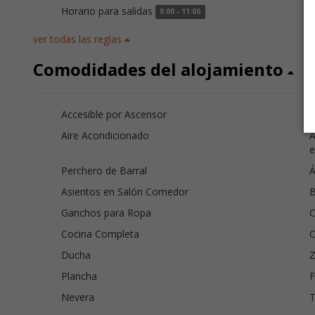
Horario para salidas
0:00 - 11:00
ver todas las reglas
Comodidades del alojamiento
Accesible por Ascensor
A
Aire Acondicionado
A
e
Perchero de Barral
Á
Asientos en Salón Comedor
B
Ganchos para Ropa
C
Cocina Completa
C
Ducha
Z
Plancha
Nevera
T