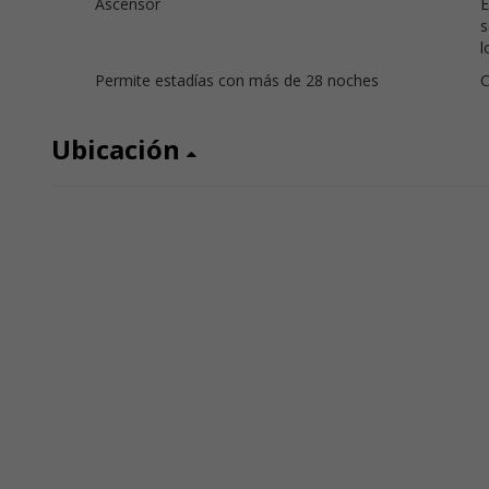
Ascensor
E
s
l
Permite estadías con más de 28 noches
C
Ubicación