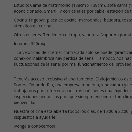
Estudio: Cama de matrimonio (188cm x 138cm), sofá cama (18
acondicionado, Smart TV con canales por cable, estación de 
Cocina: Frigobar, placa de cocina, microondas, batidora, tostad
utensilios de cocina.
Otros enseres: Tendedero de ropa, vaporera (vaporera portáti
Internet: 350mbps
- La velocidad de internet contratada sólo se puede garantiz
conexión inalámbrica hay pérdida de señal. Tampoco nos hace
fluctuaciones de la señal por mal funcionamiento del proveedo
Tendrás acceso exclusivo al apartamento. El alojamiento es
Somos Omar do Rio, una empresa moderna, innovadora y de 
trabajamos para ofrecer a nuestros huéspedes una experienc
inspecciones periódicas para que siempre encuentre todo limpi
bienvenida.
Nuestra oficina está abierta todos los días, de 10:00 a 22:00
dispuestos a ayudarle.
¡Venga a conocernos!