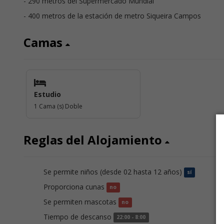
- 290 metros del Supermercado Mundial
- 400 metros de la estación de metro Siqueira Campos
Camas
Estudio
1 Cama (s) Doble
Reglas del Alojamiento
Se permite niños (desde 02 hasta 12 años)
S
sí
Proporciona cunas
S
no
Se permiten mascotas
S
no
Tiempo de descanso
H
22:00 - 8:00